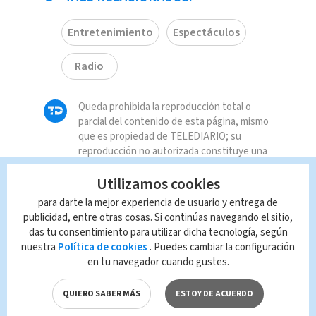
Entretenimiento
Espectáculos
Radio
Queda prohibida la reproducción total o
parcial del contenido de esta página, mismo
que es propiedad de TELEDIARIO; su
reproducción no autorizada constituye una
infracción y un delito de conformidad con las
Utilizamos cookies
leyes aplicables.
para darte la mejor experiencia de usuario y entrega de
publicidad, entre otras cosas. Si continúas navegando el sitio,
das tu consentimiento para utilizar dicha tecnología, según
nuestra
Política de cookies
. Puedes cambiar la configuración
en tu navegador cuando gustes.
QUIERO SABER MÁS
ESTOY DE ACUERDO