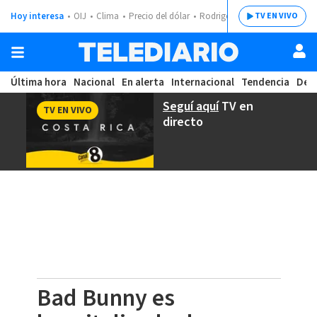
Hoy interesa
OIJ
Clima
Precio del dólar
Rodrigo Chaves
TV EN VIVO
Última hora
Nacional
En alerta
Internacional
Tendencia
Dep
Seguí aquí
TV en
TV EN VIVO
directo
Bad Bunny es