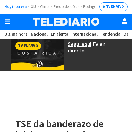
Hoy interesa
OIJ
Clima
Precio del dólar
Rodrigo Chaves
TV EN VIVO
Última hora
Nacional
En alerta
Internacional
Tendencia
Dep
Seguí aquí
TV en
TV EN VIVO
directo
TSE da banderazo de