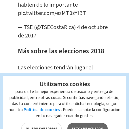
hablen de lo importante
pic.twitter.com/ezMT0zYIBT
— TSE (@TSECostaRica)
4 de octubre
de 2017
Más sobre las elecciones 2018
Las elecciones tendrán lugar el
próximo 4 de febrero en todo el país
Utilizamos cookies
desde las 06:00 a.m. y se extenderán
para darte la mejor experiencia de usuario y entrega de
hasta las 06:00 p.m., donde los
publicidad, entre otras cosas. Si continúas navegando el sitio,
electores tendrán un minuto y medio
das tu consentimiento para utilizar dicha tecnología, según
para emitir su voto.
nuestra
Política de cookies
. Puedes cambiar la configuración
en tu navegador cuando gustes.
Según el TSE, el último corte
QUIERO SABER MÁS
ESTOY DE ACUERDO