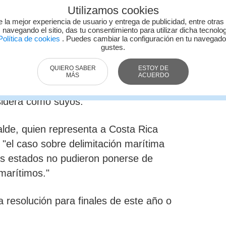
 la audiencia oral por la disputa de los
Utilizamos cookies
caragua, donde se presentarán los
e la mejor experiencia de usuario y entrega de publicidad, entre otras
eso para definir los límites marítimos.
 navegando el sitio, das tu consentimiento para utilizar dicha tecnolo
olítica de cookies
. Puedes cambiar la configuración en tu navegad
gustes.
de frebrero de 2014 en respuesta a
QUIERO SABER
ESTOY DE
as, específicamente la publicaciòn de
MÁS
ACUERDO
loques petroleros en espacios
sidera como suyos.
lde, quien representa a Costa Rica
 "el caso sobre delimitación marítima
dos estados no pudieron ponerse de
marítimos."
 resolución para finales de este año o