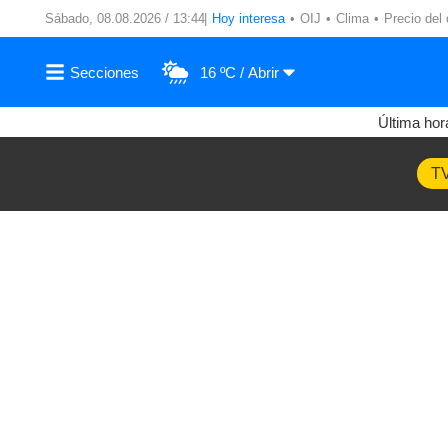
Sábado, 08.08.2026 / 13:44
Hoy interesa
OIJ
Clima
Precio del 
16 ºC
Última hor
T