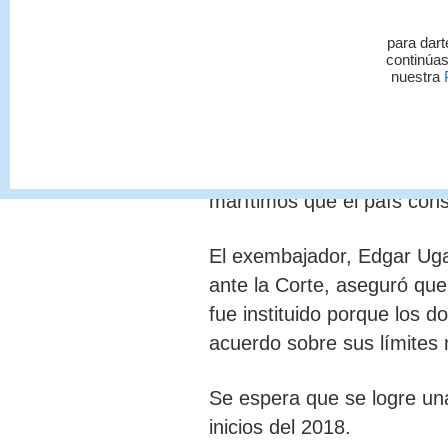
Costa Rica inició este lunes
límites fronterizos con Ni
para dart
alegatos finales en el proc
continúas
nuestra
P
El caso se presentó el 25 
diversas acciones realizad
mapas donde se ofrecían b
marítimos que el país con
El exembajador, Edgar Uga
ante la Corte, aseguró que
fue instituido porque los 
acuerdo sobre sus límites 
Se espera que se logre una
inicios del 2018.