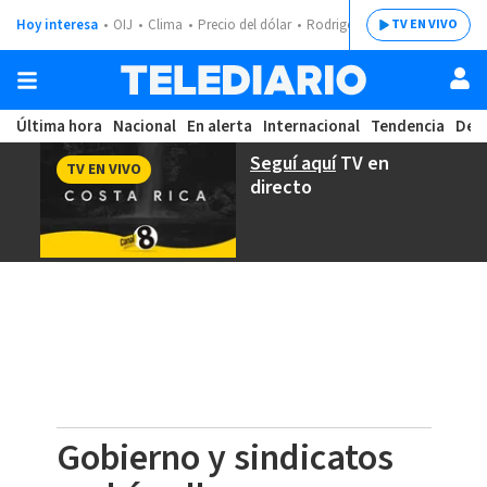
Hoy interesa
OIJ
Clima
Precio del dólar
Rodrigo Chaves
TV EN VIVO
Última hora
Nacional
En alerta
Internacional
Tendencia
Dep
Seguí aquí
TV en
TV EN VIVO
directo
Gobierno y sindicatos