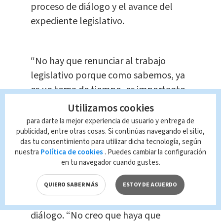
proceso de diálogo y el avance del
expediente legislativo.
“No hay que renunciar al trabajo
legislativo porque como sabemos, ya
es un tema de tiempo, es importante
que en los próximos días logremos la
Utilizamos cookies
aprobación de la reforma legislativa”,
para darte la mejor experiencia de usuario y entrega de
resaltó en declaraciones a la prensa.
publicidad, entre otras cosas. Si continúas navegando el sitio,
das tu consentimiento para utilizar dicha tecnología, según
nuestra
Política de cookies
. Puedes cambiar la configuración
en tu navegador cuando gustes.
Resaltó que en caso de que no se
concrete este acuerdo este viernes, se
QUIERO SABER MÁS
ESTOY DE ACUERDO
debe continuar con el proceso de
diálogo. “No creo que haya que