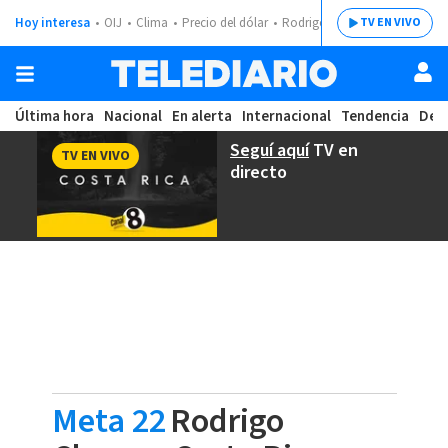
Hoy interesa
OIJ
Clima
Precio del dólar
Rodrigo Chaves
TV EN VIVO
Última hora
Nacional
En alerta
Internacional
Tendencia
Dep
Seguí aquí
TV en
TV EN VIVO
directo
Meta 22
Rodrigo