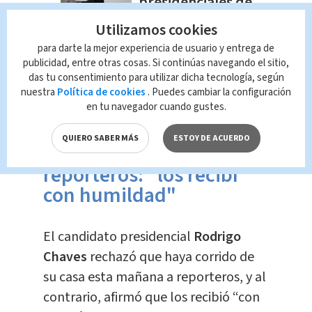
presidenciales de
Costa Rica
Utilizamos cookies
Elecciones Costa Rica
para darte la mejor experiencia de usuario y entrega de
Redacción Multimedios
publicidad, entre otras cosas. Si continúas navegando el sitio,
das tu consentimiento para utilizar dicha tecnología, según
nuestra
Política de cookies
. Puedes cambiar la configuración
en tu navegador cuando gustes.
Rodrigo Chaves niega
QUIERO SABER MÁS
ESTOY DE ACUERDO
haber corrido a
reporteros: "los recibí
con humildad"
El candidato presidencial
Rodrigo
Chaves
rechazó que haya corrido de
su casa esta mañana a reporteros, y al
contrario, afirmó que los recibió “con