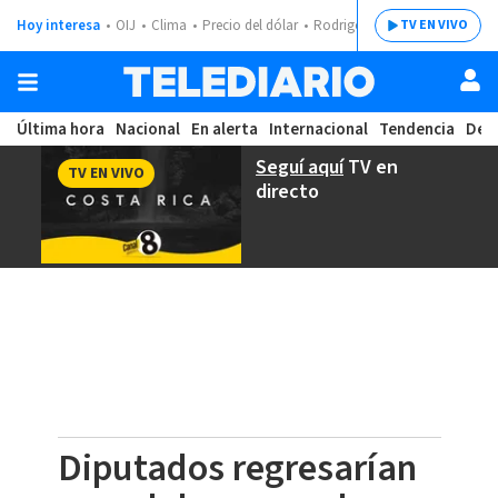
Hoy interesa
OIJ
Clima
Precio del dólar
Rodrigo Chaves
TV EN VIVO
Última hora
Nacional
En alerta
Internacional
Tendencia
Dep
Seguí aquí
TV en
TV EN VIVO
directo
Diputados regresarían