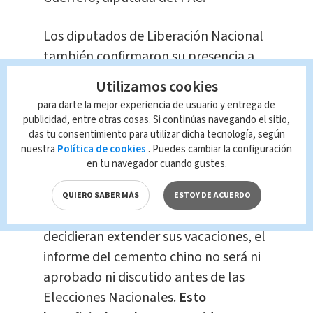
Los diputados de Liberación Nacional
también confirmaron su presencia a
partir del 8 de enero. “
Nosotros no
Utilizamos cookies
vamos a omitir asistir
. Sea lo que sea
para darte la mejor experiencia de usuario y entrega de
nos apegaremos al procedimiento
publicidad, entre otras cosas. Si continúas navegando el sitio,
das tu consentimiento para utilizar dicha tecnología, según
legal que establezca la Asamblea
nuestra
Política de cookies
. Puedes cambiar la configuración
Legislativa”, aseguró Ronny Monge,
en tu navegador cuando gustes.
diputado verdiblanco.
QUIERO SABER MÁS
ESTOY DE ACUERDO
Si los representantes de la Asamblea,
decidieran extender sus vacaciones, el
informe del cemento chino no será ni
aprobado ni discutido antes de las
Elecciones Nacionales.
Esto