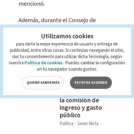
mencionó.
Además, durante el Consejo de
Gobierno de este martes manifestaron
Utilizamos cookies
su apoyo y solidaridad a la también
para darte la mejor experiencia de usuario y entrega de
Vicepresidenta de la República ante
publicidad, entre otras cosas. Si continúas navegando el sitio,
las manifestaciones de racismo,
das tu consentimiento para utilizar dicha tecnología, según
misoginia y odio.
nuestra
Política de cookies
. Puedes cambiar la configuración
en tu navegador cuando gustes.
Te Recomendamos
QUIERO SABER MÁS
ESTOY DE ACUERDO
Epsy Campbell
rinde cuentas ante
la comisión de
ingreso y gasto
público
Política
Javier Mota