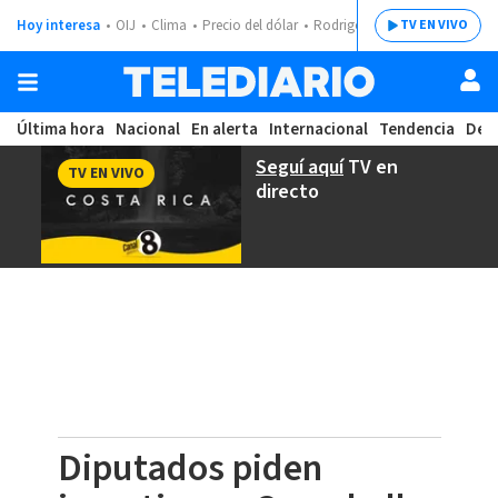
Hoy interesa
OIJ
Clima
Precio del dólar
Rodrigo Chaves
TV EN VIVO
Última hora
Nacional
En alerta
Internacional
Tendencia
Dep
Seguí aquí
TV en
TV EN VIVO
directo
Diputados piden