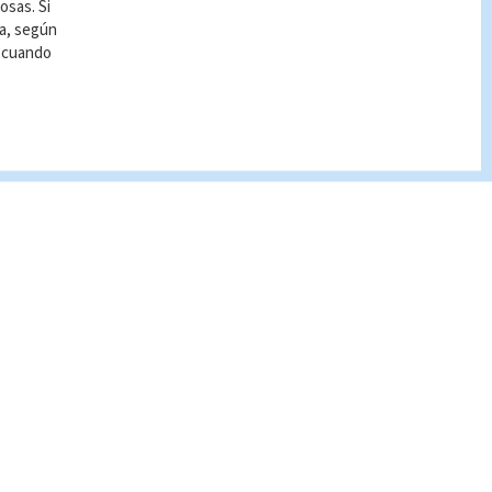
osas. Si
ía, según
r cuando