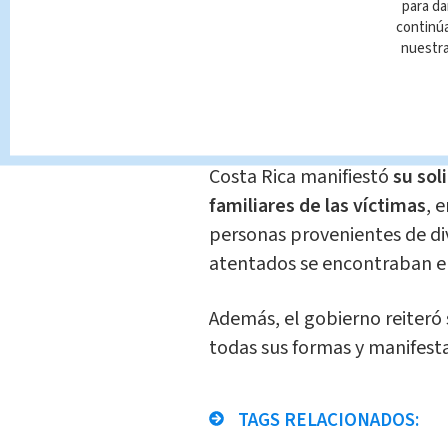
para da
continúa
El
Gobierno de Costa Rica c
nuestr
registrados este domingo, co
se celebraba la Pascua de R
víctimas mortales y más de 
Costa Rica manifiestó
su sol
familiares de las víctimas
, 
personas provenientes de di
atentados se encontraban en
Además, el gobierno reiteró 
todas sus formas y manifest
TAGS RELACIONADOS: