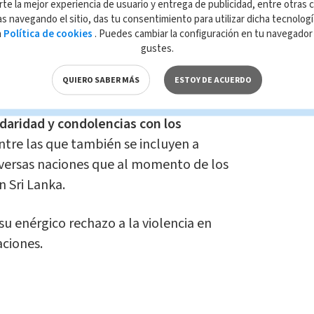
rte la mejor experiencia de usuario y entrega de publicidad, entre otras c
s navegando el sitio, das tu consentimiento para utilizar dicha tecnolog
ondena los atentados y ataques
,
a
Política de cookies
. Puedes cambiar la configuración en tu navegado
ntra varios hoteles e iglesias en las que
gustes.
esurrección, y que
dejaron más de 200
QUIERO SABER MÁS
ESTOY DE ACUERDO
400 heridos en Sri Lanka.
idaridad y condolencias con los
entre las que también se incluyen a
versas naciones que al momento de los
 Sri Lanka.
su enérgico rechazo a la violencia en
aciones.