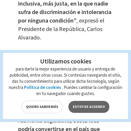
inclusiva, más justa, en la que nadie
sufra de discriminación e intolerancia
por ninguna condición”
, expresó el
Presidente de la República, Carlos
Alvarado.
“Estamos saldando una deuda que
Utilizamos cookies
teníamos con el Sistema
para darte la mejor experiencia de usuario y entrega de
Interamericano, asegurando una
publicidad, entre otras cosas. Si continúas navegando el sitio,
mayor protección y garantía a los
das tu consentimiento para utilizar dicha tecnología, según
derechos de todas las personas”
,
nuestra
Política de cookies
. Puedes cambiar la configuración
en tu navegador cuando gustes.
apuntó el Canciller Ventura.
QUIERO SABER MÁS
ESTOY DE ACUERDO
Además, con la aprobación de la
Asamblea Legislativa
, Costa Rica
podría convertirse en el país que