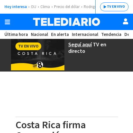
Hoy interesa
OIJ
Clima
Precio del dólar
Rodrigo Chaves
TV EN VIVO
Última hora
Nacional
En alerta
Internacional
Tendencia
Dep
Seguí aquí
TV en
TV EN VIVO
directo
Costa Rica firma