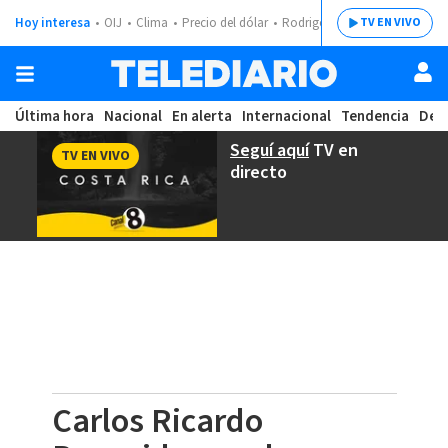
Hoy interesa
OIJ
Clima
Precio del dólar
Rodrigo Chaves
TV EN VIVO
Última hora
Nacional
En alerta
Internacional
Tendencia
Dep
Seguí aquí
TV en
TV EN VIVO
directo
Carlos Ricardo