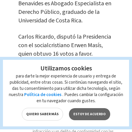
Benavides es Abogado Especialista en
Derecho Público, graduado de la
Universidad de Costa Rica.
Carlos Ricardo, disputó la Presidencia
con el socialcristiano Erwen Masís,
quien obtuvo 16 votos a favor.
Utilizamos cookies
TAGS RELACIONADOS:
para darte la mejor experiencia de usuario y entrega de
publicidad, entre otras cosas. Si continúas navegando el sitio,
das tu consentimiento para utilizar dicha tecnología, según
Política
nuestra
Política de cookies
. Puedes cambiar la configuración
en tu navegador cuando gustes.
Queda prohibida la reproducción total o
parcial del contenido de esta página, mismo
QUIERO SABER MÁS
ESTOY DE ACUERDO
que es propiedad de TELEDIARIO; su
reproducción no autorizada constituye una
infracción y un delito de conformidad con las