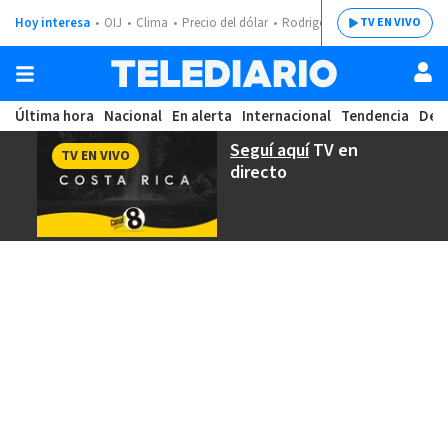
Hoy interesa
OIJ
Clima
Precio del dólar
Rodrigo Chaves
TV EN VIVO
Última hora
Nacional
En alerta
Internacional
Tendencia
Dep
Seguí aquí
TV en
TV EN VIVO
directo