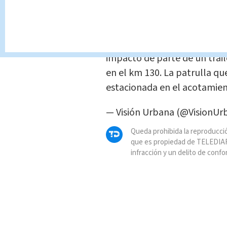
➡ATENCIÓN⬅
Mueren dos elementos de la G
impacto de parte de un trái
en el km 130. La patrulla qu
estacionada en el acotamien
— Visión Urbana (@VisionU
Queda prohibida la reproducció
que es propiedad de TELEDIAR
infracción y un delito de confo