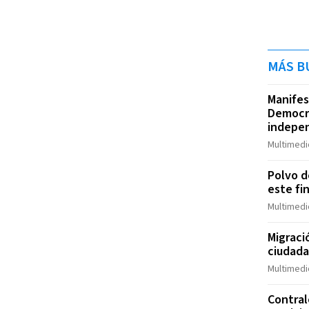
MÁS B
Manifes
Democr
indepen
Multimedio
Polvo de
este fi
Multimedio
Migraci
ciudad
Multimedio
Contral