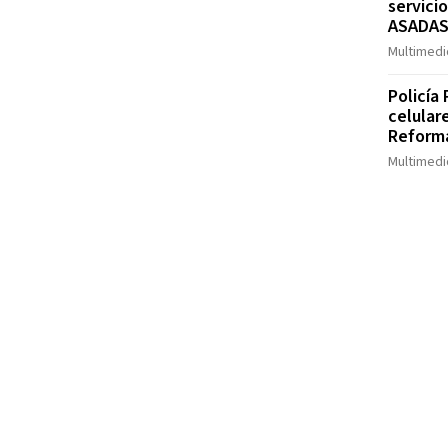
servici
ASADA
Multimedio
Policía
celular
Reform
Multimedio