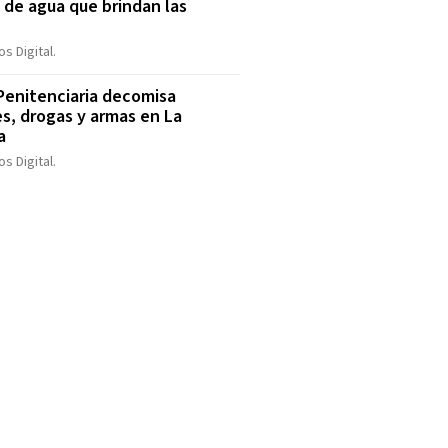
o de agua que brindan las
S
s Digital.
 Penitenciaria decomisa
es, drogas y armas en La
a
s Digital.