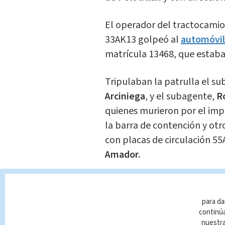
El operador del tractocamio
33AK13 golpeó al
automóvil
matrícula 13468, que estab
Tripulaban la patrulla el sub
Arciniega
, y el subagente,
R
quienes murieron por el imp
la barra de contención y otr
con placas de circulación 5
Amador.
Elementos de la Guardia Nac
en espera de peritos y grúas
para da
accidentados.
continúa
nuestr