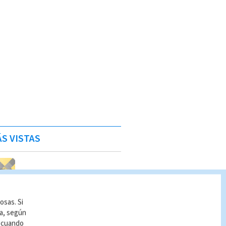
S VISTAS
osas. Si
ía, según
r cuando