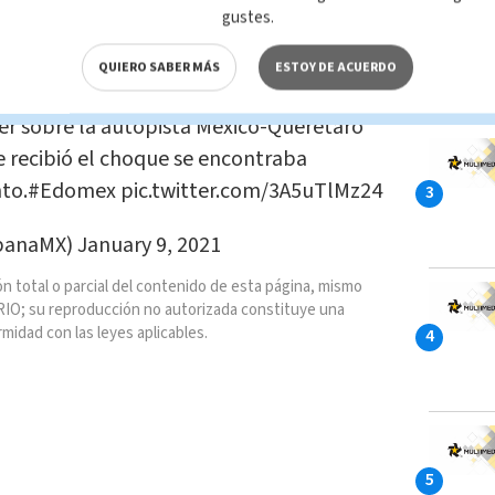
gustes.
QUIERO SABER MÁS
ESTOY DE ACUERDO
uardia Nacional tras recibir fuerte
ler sobre la autopista México-Querétaro
e recibió el choque se encontraba
to.
#Edomex
pic.twitter.com/3A5uTlMz24
rbanaMX)
January 9, 2021
n total o parcial del contenido de esta página, mismo
IO; su reproducción no autorizada constituye una
rmidad con las leyes aplicables.