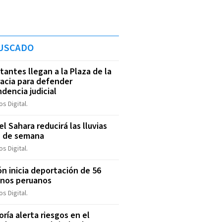
USCADO
tantes llegan a la Plaza de la
acia para defender
dencia judicial
s Digital.
l Sahara reducirá las lluvias
n de semana
s Digital.
ón inicia deportación de 56
anos peruanos
s Digital.
oría alerta riesgos en el