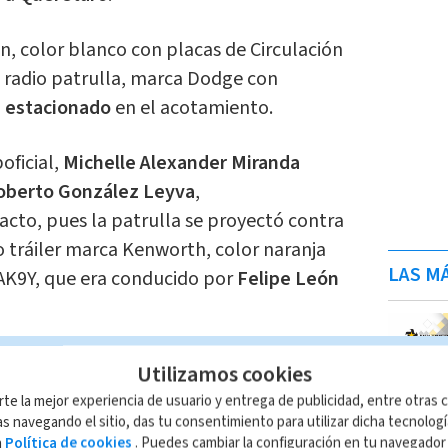
n, color blanco con placas de Circulación
radio patrulla, marca Dodge con
a
estacionado
en el acotamiento.
oficial,
Michelle Alexander Miranda
oberto González Leyva
,
acto, pues la patrulla se proyectó contra
o tráiler marca Kenworth, color naranja
LAS MÁ
5AK9Y, que era conducido por
Felipe León
ional abanderaron el sitio del accidente
Utilizamos cookies
 concesionadas, para retirar los vehículos
rte la mejor experiencia de usuario y entrega de publicidad, entre otras c
s navegando el sitio, das tu consentimiento para utilizar dicha tecnolog
a
Política de cookies
. Puedes cambiar la configuración en tu navegado