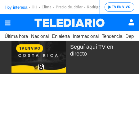
OIJ
Clima
Precio del dólar
Rodrigo Chaves
TV EN VIVO
Hoy interesa
Última hora
Nacional
En alerta
Internacional
Tendencia
Depor
Seguí aquí
TV en
TV EN VIVO
directo