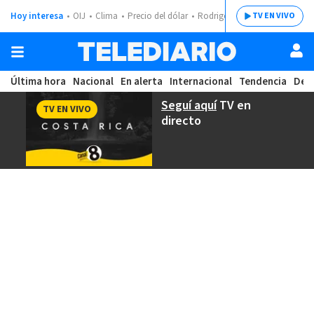
Hoy interesa
OIJ
Clima
Precio del dólar
Rodrigo Chaves
TV EN VIVO
Última hora
Nacional
En alerta
Internacional
Tendencia
Dep
Seguí aquí
TV en
TV EN VIVO
directo