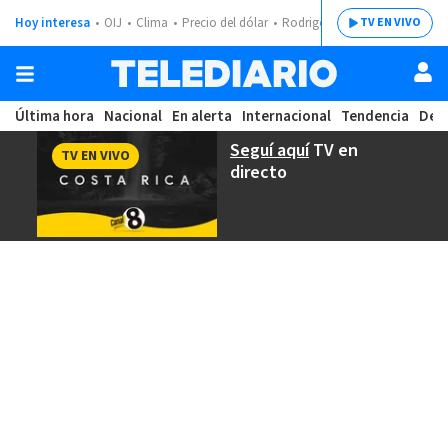
Hoy interesa
OIJ
Clima
Precio del dólar
Rodrigo Chaves
TV EN VIVO
Última hora
Nacional
En alerta
Internacional
Tendencia
Dep
Seguí aquí
TV en
TV EN VIVO
directo