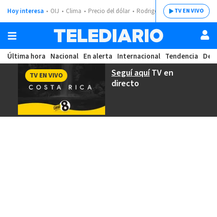
Hoy interesa
OIJ
Clima
Precio del dólar
Rodrigo Chaves
TV EN VIVO
Última hora
Nacional
En alerta
Internacional
Tendencia
Dep
Seguí aquí
TV en
TV EN VIVO
directo