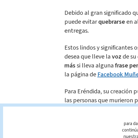
Debido al gran significado q
puede evitar
quebrarse
en a
entregas.
Estos lindos y significantes 
desea que lleve la
voz
de su
más
si lleva alguna
frase pe
la página de
Facebook Muñec
Para Eréndida, su creación p
las personas que murieron p
casi el total de los casos,
no 
los osos sería como tener
un
para da
continúa
? Eréndira Guerrero confecci
nuestr