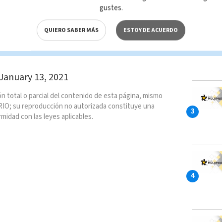
gustes.
s coloca audios con su voz para que a
nga una posibilidad de despedirse o por lo
QUIERO SABER MÁS
ESTOY DE ACUERDO
ioEnEl6
con
@azucenau
y
@janupi
J
January 13, 2021
n total o parcial del contenido de esta página, mismo
IO; su reproducción no autorizada constituye una
rmidad con las leyes aplicables.