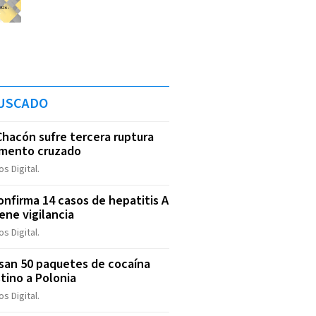
USCADO
Chacón sufre tercera ruptura
amento cruzado
s Digital.
onfirma 14 casos de hepatitis A
ene vigilancia
s Digital.
an 50 paquetes de cocaína
tino a Polonia
s Digital.