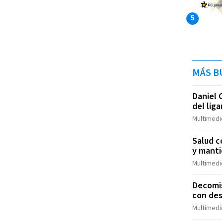
MÁS B
Daniel 
del lig
Multimedio
Salud c
y manti
Multimedio
Decomis
con des
Multimedio