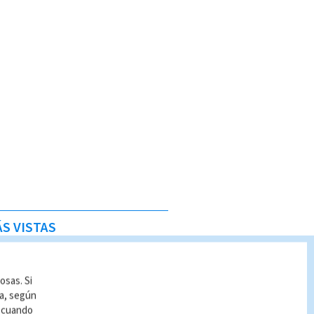
S VISTAS
osas. Si
ía, según
r cuando