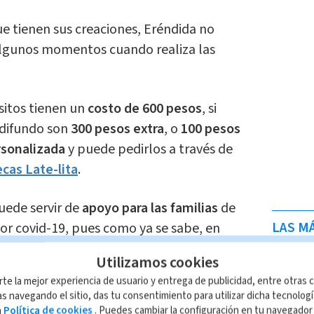
ue tienen sus creaciones, Eréndida no
lgunos momentos cuando realiza las
ositos tienen un
costo de 600 pesos
, si
 difundo son
300 pesos extra
, o
100 pesos
rsonalizada
y puede pedirlos a través de
as Late-lita
.
uede servir de
apoyo para las familias
de
LAS MÁ
or covid-19, pues como ya se sabe, en
alcanzan a despedirse de ellos
, así que
Utilizamos cookies
 pedazo de ellos para siempre.
rte la mejor experiencia de usuario y entrega de publicidad, entre otras c
s navegando el sitio, das tu consentimiento para utilizar dicha tecnolog
ona ositos con ropa de las personas
a
Política de cookies
. Puedes cambiar la configuración en tu navegado