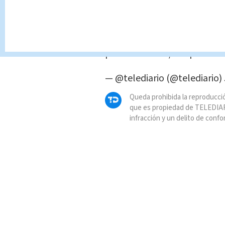
fallecidas por
#COVID19
, le
través de ellos la familia te
menos consolarse.
#Telediar
pic.twitter.com/miDp4oNrZ
— @telediario (@telediario)
Queda prohibida la reproducció
que es propiedad de TELEDIAR
infracción y un delito de confo