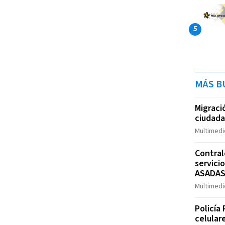
MÁS B
Migraci
ciudad
Multimedi
Contral
servici
ASADA
Multimedi
Policía
celular