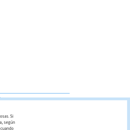
S VISTAS
osas. Si
ía, según
r cuando