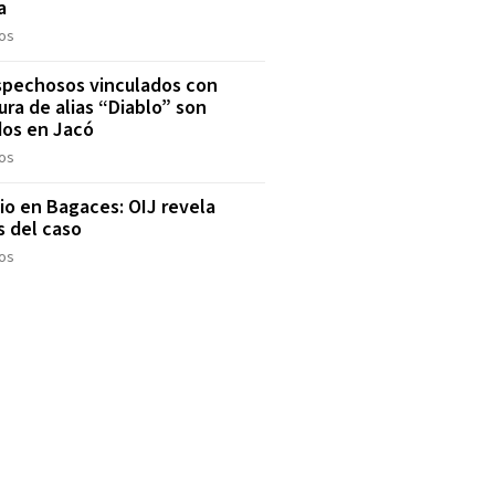
a
os
spechosos vinculados con
ura de alias “Diablo” son
os en Jacó
os
io en Bagaces: OIJ revela
s del caso
os