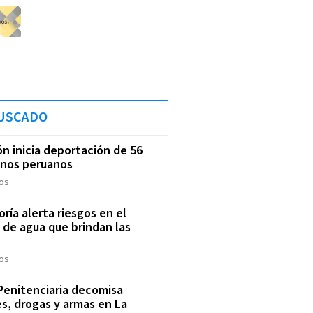
USCADO
ón inicia deportación de 56
anos peruanos
os
oría alerta riesgos en el
o de agua que brindan las
S
os
 Penitenciaria decomisa
es, drogas y armas en La