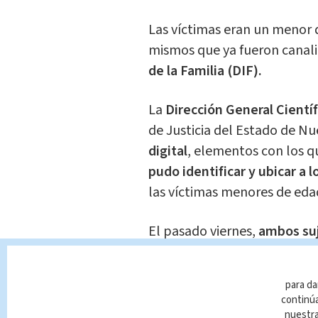
Las víctimas eran un menor 
mismos que ya fueron canali
de la Familia (DIF).
La
Dirección General Científ
de Justicia del Estado de N
digital
, elementos con los q
pudo identificar y ubicar a
las víctimas menores de eda
El pasado viernes,
ambos suj
puntos de Nuevo León
. Rub
mientras que María Isabel fue
para da
continúa
Detienen a pareja por abuso 
nuestr