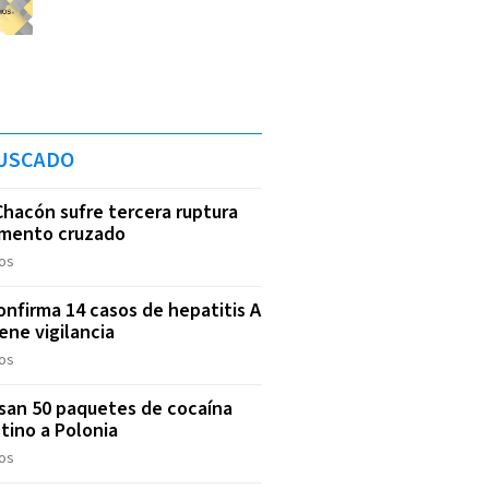
USCADO
Chacón sufre tercera ruptura
amento cruzado
os
onfirma 14 casos de hepatitis A
ene vigilancia
os
an 50 paquetes de cocaína
tino a Polonia
os