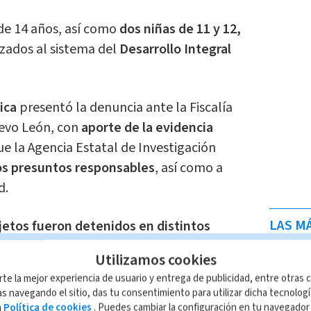
de 14 años, así como
dos niñas de 11 y 12,
zados al sistema del
Desarrollo Integral
ica
presentó la denuncia ante la Fiscalía
uevo León, con
aporte de la evidencia
ue la Agencia Estatal de Investigación
 los presuntos responsables
, así como a
d.
LAS MÁ
etos fueron detenidos en distintos
én fue enviado al Penal de Apodaca 2,
Utilizamos cookies
 llevada al reclusorio estatal femenil.
rte la mejor experiencia de usuario y entrega de publicidad, entre otras c
s navegando el sitio, das tu consentimiento para utilizar dicha tecnolog
infantil; rescatan a 3 menores
a
Política de cookies
. Puedes cambiar la configuración en tu navegado