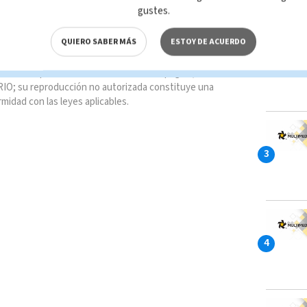
gustes.
QUIERO SABER MÁS
ESTOY DE ACUERDO
oTam)
March 1, 2021
n total o parcial del contenido de esta página, mismo
IO; su reproducción no autorizada constituye una
rmidad con las leyes aplicables.