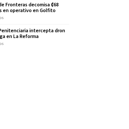
 de Fronteras decomisa ₡68
s en operativo en Golfito
os
 Penitenciaria intercepta dron
ga en La Reforma
os