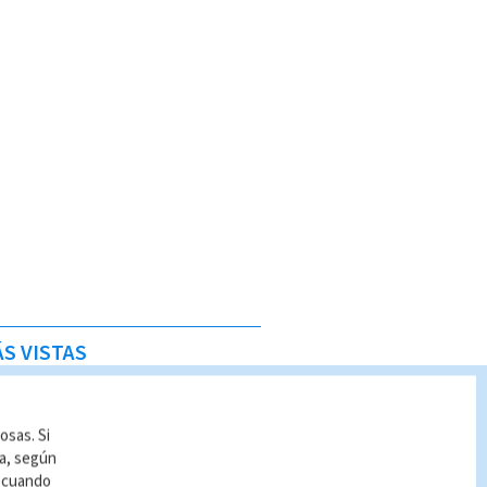
S VISTAS
osas. Si
ía, según
r cuando