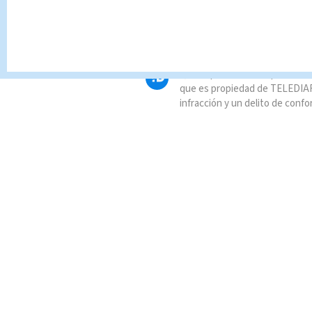
https://t.co/wBGGtDPg9w
— MinutoUno (@MinutoUn
Queda prohibida la reproducció
que es propiedad de TELEDIAR
infracción y un delito de confo