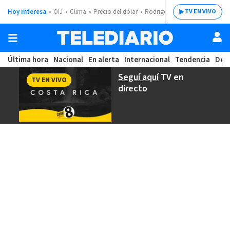
Hoy interesa
OIJ
Clima
Precio del dólar
Rodrigo Chaves
TV EN VIVO
Última hora
Nacional
En alerta
Internacional
Tendencia
Dep
Seguí aquí
TV en
TV EN VIVO
directo