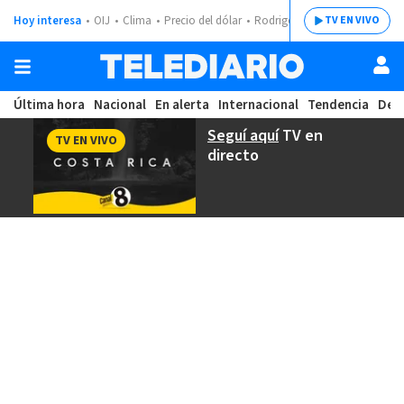
Hoy interesa
OIJ
Clima
Precio del dólar
Rodrigo Chaves
TV EN VIVO
Última hora
Nacional
En alerta
Internacional
Tendencia
Dep
Seguí aquí
TV en
TV EN VIVO
directo