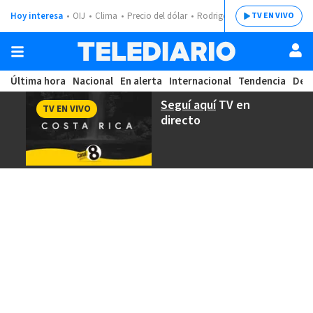
Hoy interesa
OIJ
Clima
Precio del dólar
Rodrigo Chaves
TV EN VIVO
Última hora
Nacional
En alerta
Internacional
Tendencia
Dep
Seguí aquí
TV en
TV EN VIVO
directo