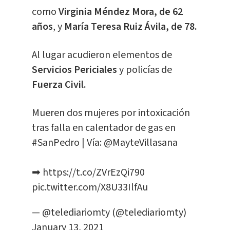
como
Virginia Méndez Mora, de 62
años
, y
María Teresa Ruiz Ávila, de 78.
Al lugar acudieron elementos de
Servicios Periciales
y policías de
Fuerza Civil.
Mueren dos mujeres por intoxicación
tras falla en calentador de gas en
#SanPedro
| Vía:
@MayteVillasana
➡
https://t.co/ZVrEzQi790
pic.twitter.com/X8U33IlfAu
— @telediariomty (@telediariomty)
January 13, 2021