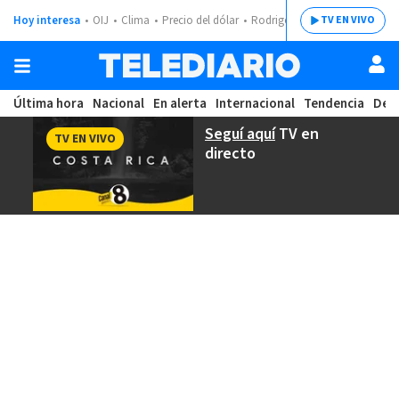
Hoy interesa
OIJ
Clima
Precio del dólar
Rodrigo Chaves
TV EN VIVO
Última hora
Nacional
En alerta
Internacional
Tendencia
Dep
Seguí aquí
TV en
TV EN VIVO
directo