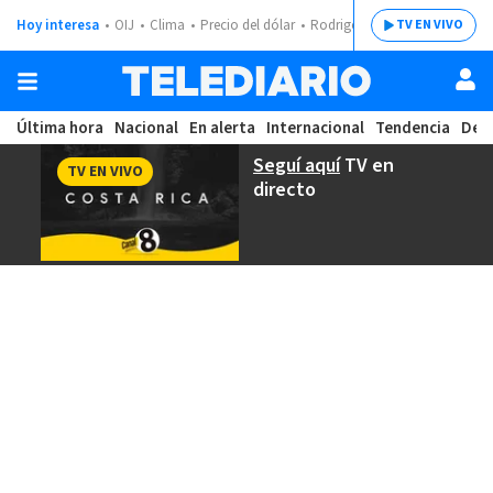
Hoy interesa
OIJ
Clima
Precio del dólar
Rodrigo Chaves
TV EN VIVO
Última hora
Nacional
En alerta
Internacional
Tendencia
Dep
Seguí aquí
TV en
TV EN VIVO
directo