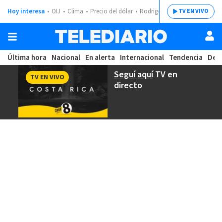
Hoy interesa
OIJ
Clima
Precio del dólar
Rodrigo Chaves
TV EN VIVO
Última hora
Nacional
En alerta
Internacional
Tendencia
Dep
Seguí aquí
TV en
TV EN VIVO
directo