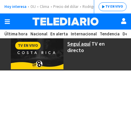
Hoy interesa
OIJ
Clima
Precio del dólar
Rodrigo Chaves
TV EN VIVO
Última hora
Nacional
En alerta
Internacional
Tendencia
Dep
Seguí aquí
TV en
TV EN VIVO
directo