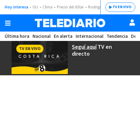
Hoy interesa
OIJ
Clima
Precio del dólar
Rodrigo Chaves
TV EN VIVO
Última hora
Nacional
En alerta
Internacional
Tendencia
Dep
Seguí aquí
TV en
TV EN VIVO
directo