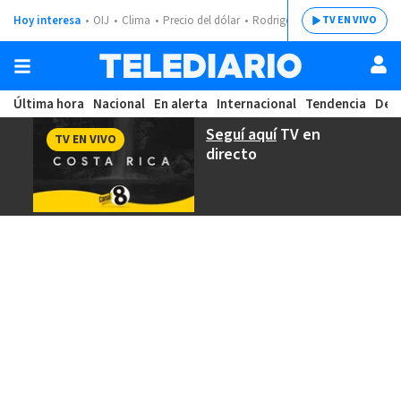
Hoy interesa
OIJ
Clima
Precio del dólar
Rodrigo Chaves
TV EN VIVO
Última hora
Nacional
En alerta
Internacional
Tendencia
Dep
Seguí aquí
TV en
TV EN VIVO
directo