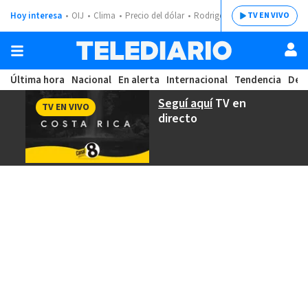
Hoy interesa
OIJ
Clima
Precio del dólar
Rodrigo Chaves
TV EN VIVO
Última hora
Nacional
En alerta
Internacional
Tendencia
Dep
Seguí aquí
TV en
TV EN VIVO
directo