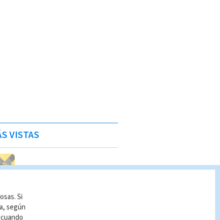
S VISTAS
osas. Si
ía, según
r cuando