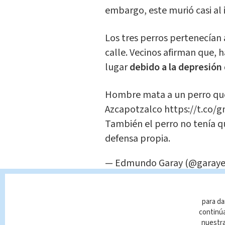
embargo, este murió casi al 
Los tres perros pertenecían 
calle. Vecinos afirman que, 
lugar
debido a la depresión 
Hombre mata a un perro que
Azcapotzalco
https://t.co/
También el perro no tenía q
defensa propia.
— Edmundo Garay (@garay
Queda prohibida la reproducció
que es propiedad de TELEDIAR
para da
infracción y un delito de confo
continúa
nuestr