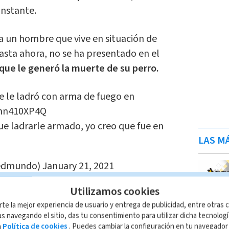
instante.
a un hombre que vive en situación de
hasta ahora, no se ha presentado en el
que le generó la muerte de su perro.
 le ladró con arma de fuego en
gnn410XP4Q
ue ladrarle armado, yo creo que fue en
LAS MÁ
edmundo)
January 21, 2021
n total o parcial del contenido de esta página, mismo
Utilizamos cookies
IO; su reproducción no autorizada constituye una
rte la mejor experiencia de usuario y entrega de publicidad, entre otras c
rmidad con las leyes aplicables.
s navegando el sitio, das tu consentimiento para utilizar dicha tecnolog
a
Política de cookies
. Puedes cambiar la configuración en tu navegado