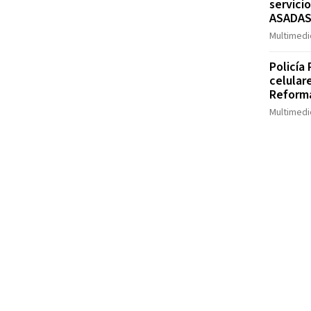
servici
ASADA
Multimedi
Policía
celular
Reform
Multimedi