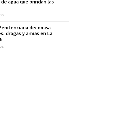
o de agua que brindan las
S
os
 Penitenciaria decomisa
es, drogas y armas en La
a
os