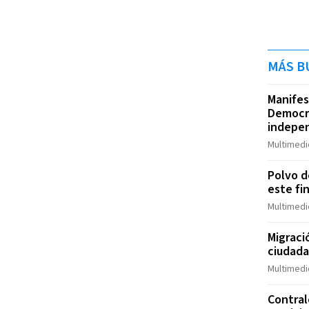
MÁS B
Manifes
Democr
indepen
Multimedi
Polvo de
este fi
Multimedi
Migraci
ciudad
Multimedi
Contral