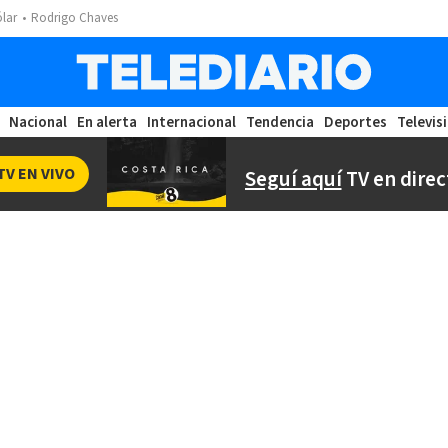
ólar
Rodrigo Chaves
Nacional
En alerta
Internacional
Tendencia
Deportes
Televis
TV EN VIVO
Seguí aquí
TV en direc