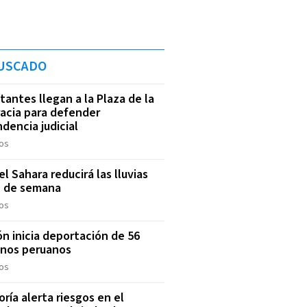
USCADO
tantes llegan a la Plaza de la
acia para defender
dencia judicial
os
l Sahara reducirá las lluvias
n de semana
os
ón inicia deportación de 56
anos peruanos
os
oría alerta riesgos en el