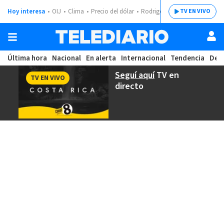
Hoy interesa
OIJ
Clima
Precio del dólar
Rodrigo Chaves
TV EN VIVO
Última hora
Nacional
En alerta
Internacional
Tendencia
Dep
Seguí aquí
TV en
TV EN VIVO
directo