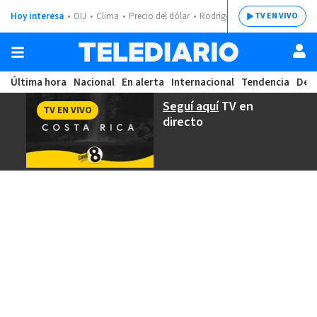
Hoy interesa
OIJ
Clima
Precio del dólar
Rodrigo Chaves
TV EN VIVO
Última hora
Nacional
En alerta
Internacional
Tendencia
Dep
Seguí aquí
TV en
TV EN VIVO
directo