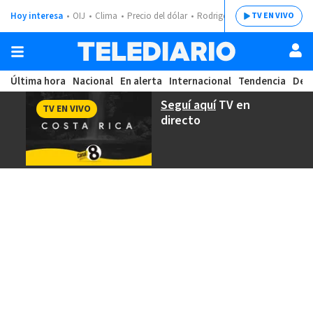
Hoy interesa
OIJ
Clima
Precio del dólar
Rodrigo Chaves
TV EN VIVO
Última hora
Nacional
En alerta
Internacional
Tendencia
Dep
Seguí aquí
TV en
TV EN VIVO
directo