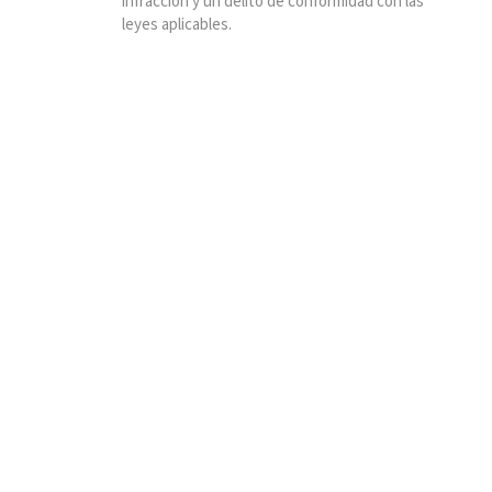
infracción y un delito de conformidad con las
leyes aplicables.