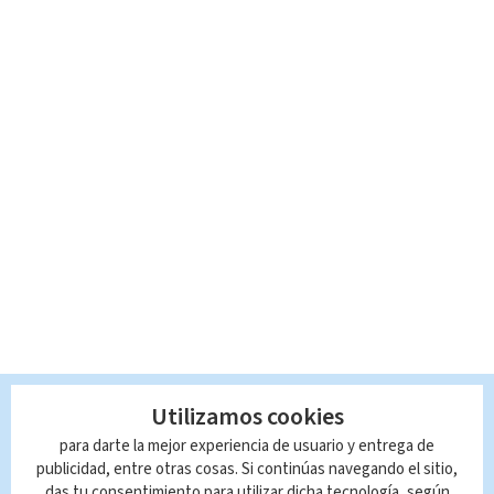
Utilizamos cookies
LAS MÁS VISTAS
para darte la mejor experiencia de usuario y entrega de
publicidad, entre otras cosas. Si continúas navegando el sitio,
das tu consentimiento para utilizar dicha tecnología, según