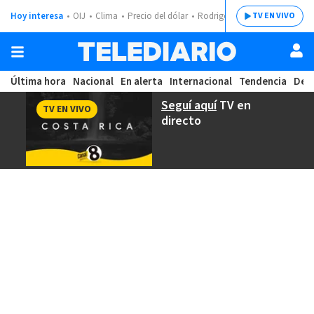
Hoy interesa
OIJ
Clima
Precio del dólar
Rodrigo Chaves
TV EN VIVO
Última hora
Nacional
En alerta
Internacional
Tendencia
Dep
Seguí aquí
TV en
TV EN VIVO
directo