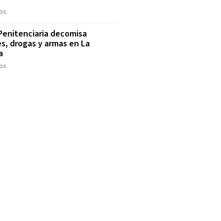
os
 Penitenciaria decomisa
es, drogas y armas en La
a
os