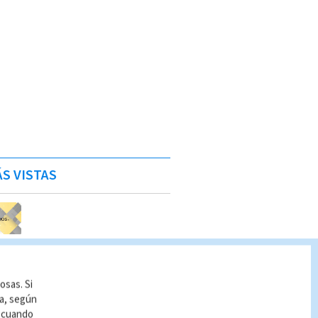
S VISTAS
osas. Si
ía, según
r cuando