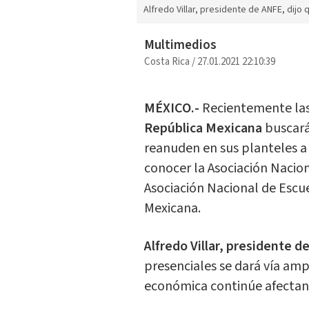
Alfredo Villar, presidente de ANFE, dijo
Multimedios
Costa Rica
/
27.01.2021 22:10:39
MÉXICO.-
Recientemente las 
República Mexicana
buscará
reanuden en sus planteles a p
conocer la Asociación Nacio
Asociación Nacional de Escue
Mexicana.
Alfredo Villar, presidente d
presenciales se dará vía ampa
económica continúe afectand