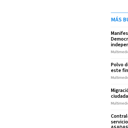
MÁS B
Manifes
Democr
indepen
Multimedi
Polvo de
este fi
Multimedi
Migraci
ciudad
Multimedi
Contral
servici
ASADA