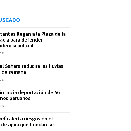
USCADO
tantes llegan a la Plaza de la
acia para defender
dencia judicial
os
l Sahara reducirá las lluvias
n de semana
os
ón inicia deportación de 56
anos peruanos
os
oría alerta riesgos en el
o de agua que brindan las
S