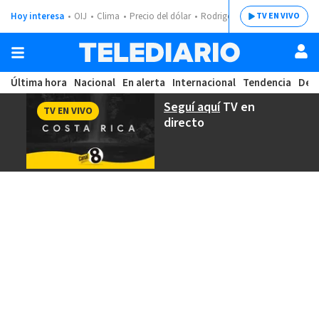
Hoy interesa
OIJ
Clima
Precio del dólar
Rodrigo Chaves
TV EN VIVO
Última hora
Nacional
En alerta
Internacional
Tendencia
Dep
Seguí aquí
TV en
TV EN VIVO
directo