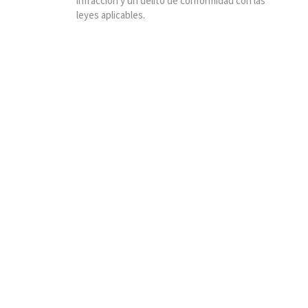
infracción y un delito de conformidad con las
leyes aplicables.