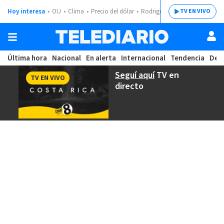
Hoy interesa
OIJ
Clima
Precio del dólar
Rodrigo Chaves
TV EN VIVO
Última hora
Nacional
En alerta
Internacional
Tendencia
Dep
Seguí aquí
TV en
TV EN VIVO
directo