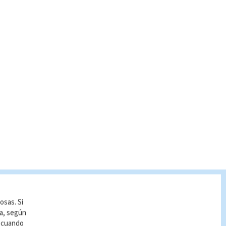
S VISTAS
osas. Si
ía, según
r cuando