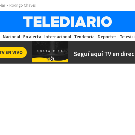
ólar
Rodrigo Chaves
Nacional
En alerta
Internacional
Tendencia
Deportes
Televis
TV EN VIVO
Seguí aquí
TV en direc