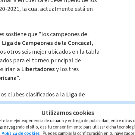
 tomaría en cuenta el desempeño de los
0-2021, la cual actualmente está en
es sostiene que "los campeones del
a
Liga de Campeones de la Concacaf
,
s otros seis mejor ubicados en la tabla
cados para el torneo principal de
s irían a
Libertadores
y los tres
ricana
".
os clubes clasificados a la
Liga de
2022
serían
León
y
Pumas
por haber sido
LAS MÁ
tes los dos finalistas del torneo
Utilizamos cookies
rte la mejor experiencia de usuario y entrega de publicidad, entre otras c
s navegando el sitio, das tu consentimiento para utilizar dicha tecnolog
a
Política de cookies
. Puedes cambiar la configuración en tu navegado