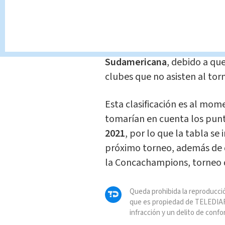
Los tres clasificados a la
Cop
momento serían
América, C
mejores ubicados en la tabla 
mientras que
Tigres, Chivas
Sudamericana
, debido a que
clubes que no asisten al to
Esta clasificación es al mome
tomarían en cuenta los punt
2021
, por lo que la tabla se
próximo torneo, además de qu
la Concachampions, torneo q
Queda prohibida la reproducció
que es propiedad de TELEDIAR
infracción y un delito de confo