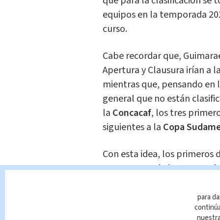
que para la clasificación se
equipos en la temporada 202
curso.
Cabe recordar que, Guimara
Apertura y Clausura irían a l
mientras que, pensando en lo
general que no están clasifi
la
Concacaf
, los tres primero
siguientes a la
Copa Sudame
Con esta idea, los primeros d
Campeones de la Concacaf 
finalistas, quedando pendien
Guardianes 2021
.
para da
continúa
nuestr