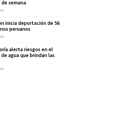
n de semana
os
ón inicia deportación de 56
anos peruanos
os
oría alerta riesgos en el
o de agua que brindan las
S
os