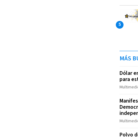
MÁS B
Dólar e
para es
Multimedi
Manifes
Democr
indepen
Multimedi
Polvo de