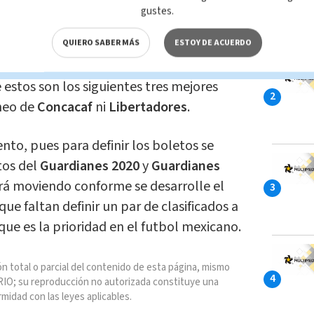
a Libertadores 2022
en este
gustes.
ruz Azul
y
Rayados
por ser los tres
que no asisten a la '
Concachampions
',
QUIERO SABER MÁS
ESTOY DE ACUERDO
y
Santos
serían los que jugarían la
Copa
 estos son los siguientes tres mejores
rneo de
Concacaf
ni
Libertadores
.
nto, pues para definir los boletos se
os del
Guardianes 2020
y
Guardianes
 irá moviendo conforme se desarrolle el
e faltan definir un par de clasificados a
ue es la prioridad en el futbol mexicano.
n total o parcial del contenido de esta página, mismo
IO; su reproducción no autorizada constituye una
rmidad con las leyes aplicables.