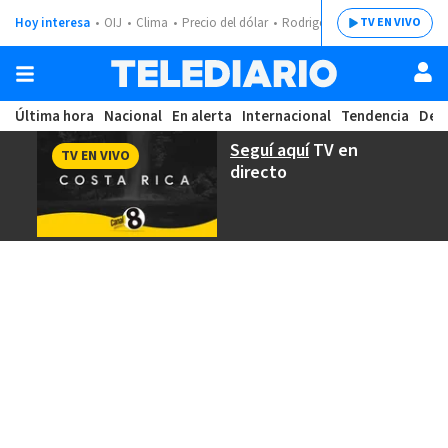
Hoy interesa
OIJ
Clima
Precio del dólar
Rodrigo Chaves
TV EN VIVO
Última hora
Nacional
En alerta
Internacional
Tendencia
Dep
Seguí aquí
TV en
TV EN VIVO
directo