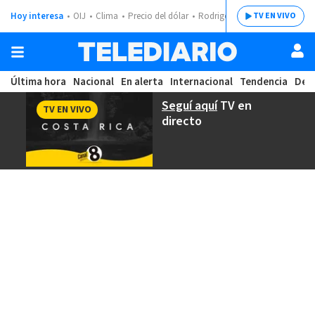
Hoy interesa
OIJ
Clima
Precio del dólar
Rodrigo Chaves
TV EN VIVO
Última hora
Nacional
En alerta
Internacional
Tendencia
Dep
Seguí aquí
TV en
TV EN VIVO
directo