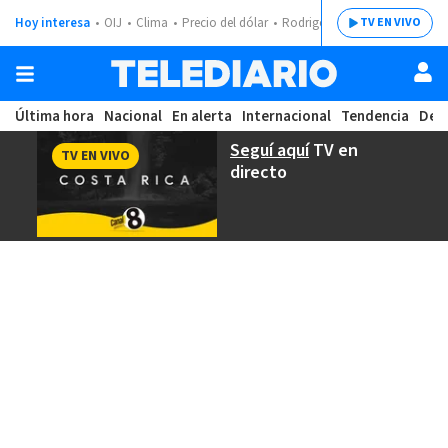
Hoy interesa
OIJ
Clima
Precio del dólar
Rodrigo Chaves
TV EN VIVO
Última hora
Nacional
En alerta
Internacional
Tendencia
Dep
Seguí aquí
TV en
TV EN VIVO
directo