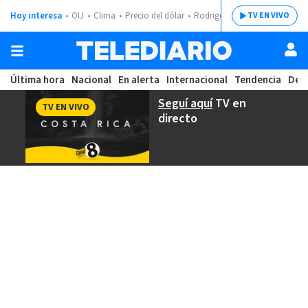
Hoy interesa
OIJ
Clima
Precio del dólar
Rodrigo Chaves
TV EN VIVO
Última hora
Nacional
En alerta
Internacional
Tendencia
Dep
Seguí aquí
TV en
TV EN VIVO
directo