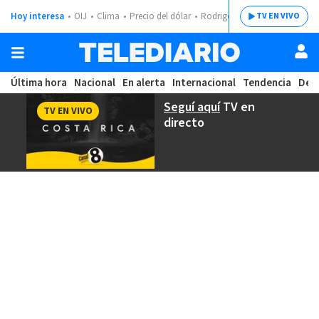
Hoy interesa
OIJ
Clima
Precio del dólar
Rodrigo Chaves
TV EN VIVO
Última hora
Nacional
En alerta
Internacional
Tendencia
Dep
Seguí aquí
TV en
TV EN VIVO
directo