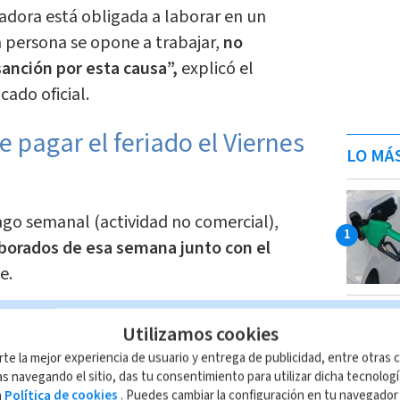
adora está obligada a laborar en un
 la persona se opone a trabajar,
no
anción por esta causa”,
explicó el
cado oficial.
pagar el feriado el Viernes
LO MÁ
ago semanal (actividad no comercial),
aborados de esa semana junto con el
e.
 feriado, se
debe agregar
un día sencillo,
Utilizamos cookies
.
rte la mejor experiencia de usuario y entrega de publicidad, entre otras c
s navegando el sitio, das tu consentimiento para utilizar dicha tecnolog
ago mensual, quincenal o semanal en
a
Política de cookies
. Puedes cambiar la configuración en tu navegado