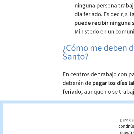
ninguna persona trabaj
día feriado. Es decir, si
puede recibir ninguna s
Ministerio en un comuni
¿Cómo me deben de 
Santo?
En centros de trabajo con p
deberán de
pagar los días l
feriado,
aunque no se trabaj
Si el empleado trabaja el día
completando
el pago doble
para da
continúa
Empresas que realicen su p
nuestr