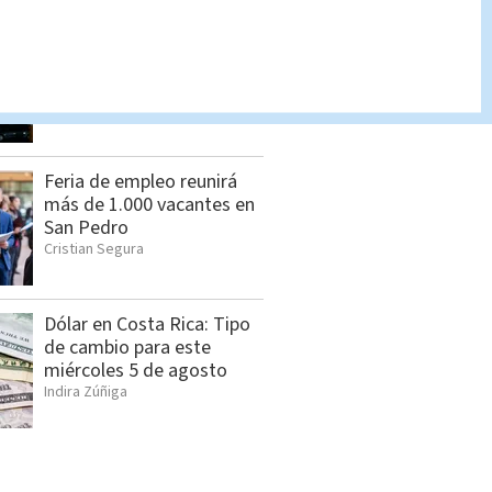
Influencer mexicano es
asesinado; ataque armado
quedó grabado | VIDEO
Redacción Multimedios
Feria de empleo reunirá
más de 1.000 vacantes en
San Pedro
Cristian Segura
Dólar en Costa Rica: Tipo
de cambio para este
miércoles 5 de agosto
Indira Zúñiga