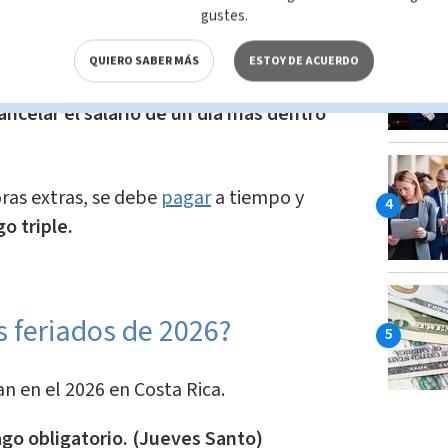
gustes.
econocen el salario de todos los días del
semanales o feriados, se tiene que pagar
QUIERO SABER MÁS
ESTOY DE ACUERDO
mana, de la quincena o del mes; si se
ancelar el salario de un día más dentro
oras extras, se debe
pagar
a tiempo y
o triple.
s feriados de 2026?
 en el 2026 en Costa Rica.
ago obligatorio. (Jueves Santo)