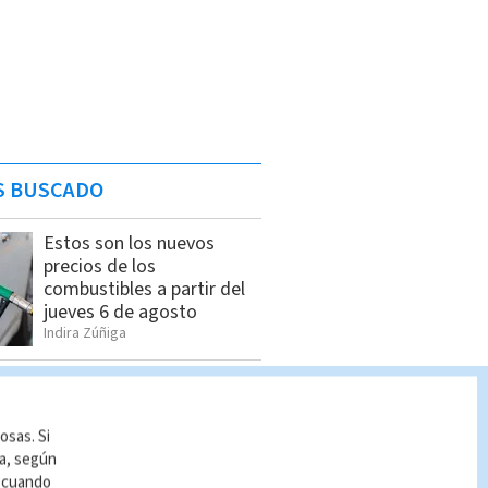
S BUSCADO
Estos son los nuevos
precios de los
combustibles a partir del
jueves 6 de agosto
Indira Zúñiga
Lotería Nacional domingo
2 de agosto: Lista
completa de premios
osas. Si
Indira Zúñiga
ía, según
r cuando