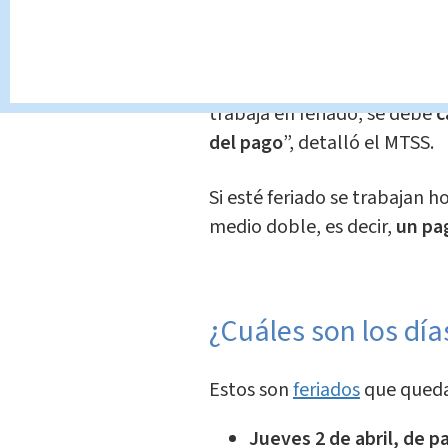
actividad comercial, “como r
mes, aunque sean descansos 
el salario completo de la se
trabaja en feriado, se debe
c
del pago
”, detalló el MTSS.
Si esté feriado se trabajan h
medio doble, es decir,
un pag
¿Cuáles son los día
Estos son
feriados
que quedan
Jueves 2 de abril, de p