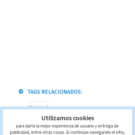
TAGS RELACIONADOS:
Nacional
Utilizamos cookies
Queda prohibida la reproducción total o
para darte la mejor experiencia de usuario y entrega de
parcial del contenido de esta página, mismo
publicidad, entre otras cosas. Si continúas navegando el sitio,