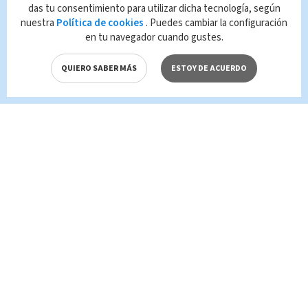
que es propiedad de TELEDIARIO; su
das tu consentimiento para utilizar dicha tecnología, según
reproducción no autorizada constituye una
nuestra
Política de cookies
. Puedes cambiar la configuración
infracción y un delito de conformidad con las
en tu navegador cuando gustes.
leyes aplicables.
QUIERO SABER MÁS
ESTOY DE ACUERDO