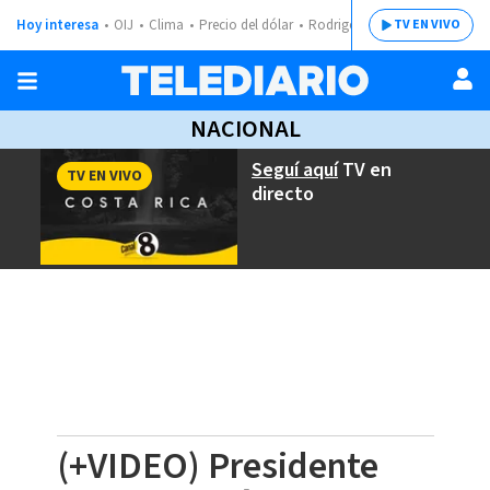
Hoy interesa
OIJ
Clima
Precio del dólar
Rodrigo Chaves
TV EN VIVO
NACIONAL
Seguí aquí
TV en
TV EN VIVO
directo
(+VIDEO) Presidente