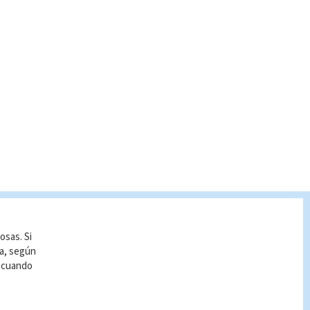
osas. Si
ía, según
r cuando