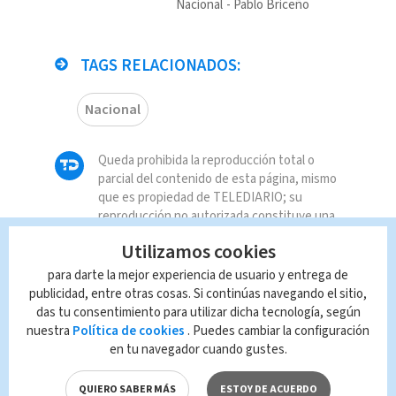
Nacional
Pablo Briceño
TAGS RELACIONADOS:
Nacional
Queda prohibida la reproducción total o
parcial del contenido de esta página, mismo
que es propiedad de TELEDIARIO; su
reproducción no autorizada constituye una
infracción y un delito de conformidad con las
Utilizamos cookies
leyes aplicables.
para darte la mejor experiencia de usuario y entrega de
publicidad, entre otras cosas. Si continúas navegando el sitio,
das tu consentimiento para utilizar dicha tecnología, según
nuestra
Política de cookies
. Puedes cambiar la configuración
en tu navegador cuando gustes.
QUIERO SABER MÁS
ESTOY DE ACUERDO