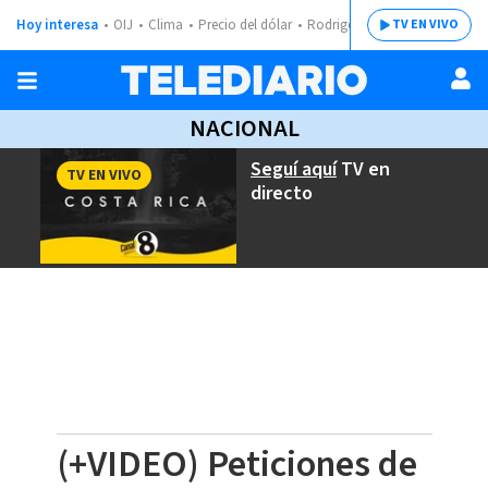
Hoy interesa
OIJ
Clima
Precio del dólar
Rodrigo Chaves
TV EN VIVO
NACIONAL
Seguí aquí
TV en
TV EN VIVO
directo
(+VIDEO) Peticiones de