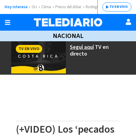
Hoy interesa
OIJ
Clima
Precio del dólar
Rodrigo Chaves
TV EN VIVO
NACIONAL
Seguí aquí
TV en
TV EN VIVO
directo
(+VIDEO) Los ‘pecados