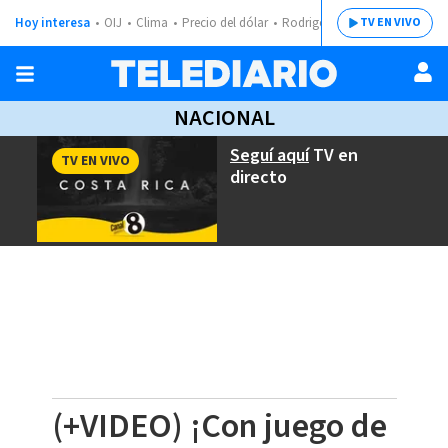
Hoy interesa
OIJ
Clima
Precio del dólar
Rodrigo Chaves
TV EN VIVO
NACIONAL
Seguí aquí
TV en
TV EN VIVO
directo
(+VIDEO) ¡Con juego de