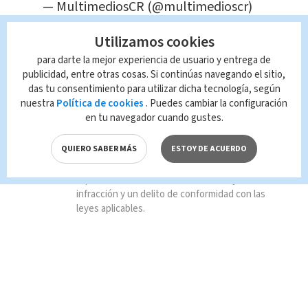
— MultimediosCR (@multimedioscr)
July 25, 2019
Utilizamos cookies
para darte la mejor experiencia de usuario y entrega de
TAGS RELACIONADOS:
publicidad, entre otras cosas. Si continúas navegando el sitio,
das tu consentimiento para utilizar dicha tecnología, según
Nacional
nuestra
Política de cookies
. Puedes cambiar la configuración
en tu navegador cuando gustes.
Queda prohibida la reproducción total o
QUIERO SABER MÁS
ESTOY DE ACUERDO
parcial del contenido de esta página, mismo
que es propiedad de TELEDIARIO; su
reproducción no autorizada constituye una
infracción y un delito de conformidad con las
leyes aplicables.