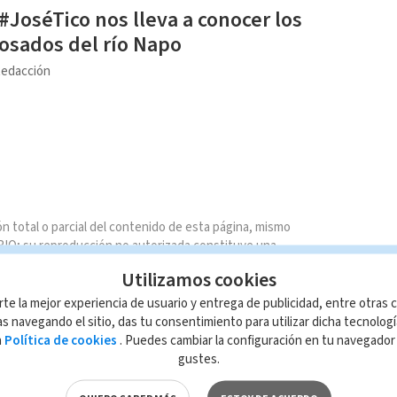
#JoséTico nos lleva a conocer los
rosados del río Napo
edacción
n total o parcial del contenido de esta página, mismo
IO; su reproducción no autorizada constituye una
rmidad con las leyes aplicables.
Utilizamos cookies
rte la mejor experiencia de usuario y entrega de publicidad, entre otras c
s navegando el sitio, das tu consentimiento para utilizar dicha tecnolog
a
Política de cookies
. Puedes cambiar la configuración en tu navegado
gustes.