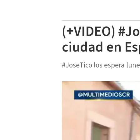
(+VIDEO) #Jo
ciudad en E
#JoseTico los espera lune