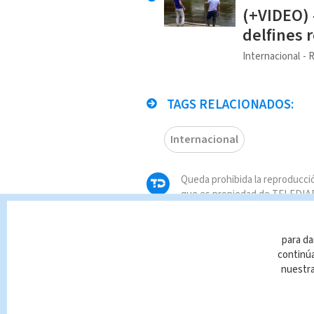
(+VIDEO) 
delfines 
Internacional
R
TAGS RELACIONADOS:
Internacional
Queda prohibida la reproducció
que es propiedad de TELEDIAR
infracción y un delito de confo
para da
continúa
nuestr