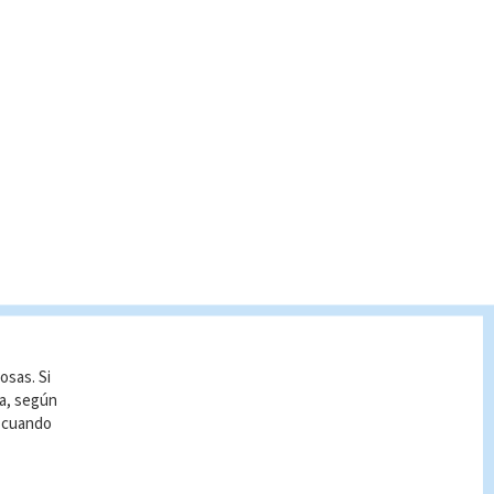
osas. Si
ía, según
r cuando